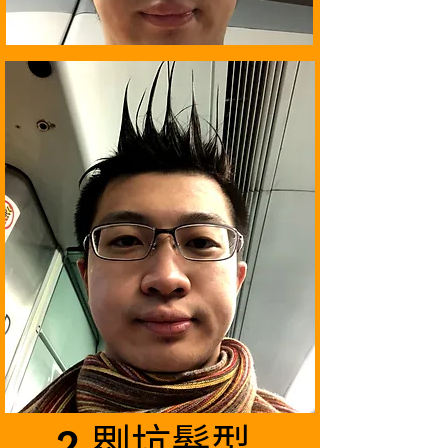
2.𠝹坑髮型