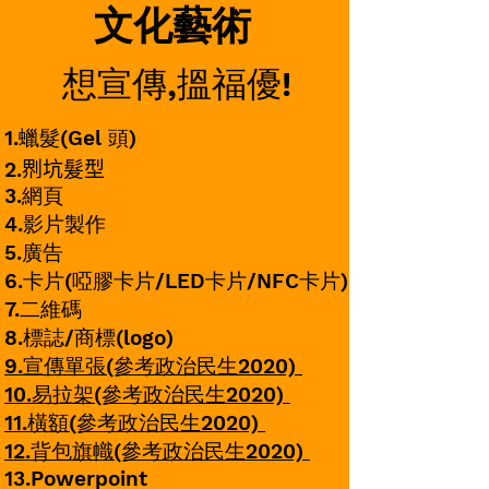
文化藝術
想宣傳,搵福優!
1.蠟髮(Gel 頭)
2.𠝹坑髮型
3.網頁
4.影片製作
5.廣告
6.卡
片(啞膠卡片/LED卡片/NFC卡片)
7.二維碼
8.標誌/商標(logo)
9.宣傳單張(參考政治民生2020)
10.易拉架(參考政治民生2020)
11.橫額(參考政治民生2020)
12.背包旗幟(參考政治民生2020)
13.Powerpoint