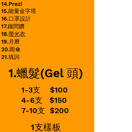
14.Prezi
15.能量金字塔
16.口罩設計
17.鑲閃鑽
18.
螢光衣
19.月曆
​20.雨傘
21.填詞
1.蠟髮(Gel 頭)
1-3支 $100
4-6支 $150
7-10
支 $200
​1支樣板